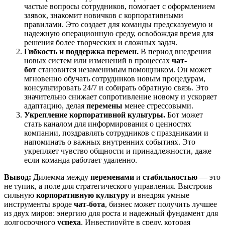
частые вопросы сотрудников, помогает с оформлением
заявок, знакомит новичков с корпоративными
правилами. Это создает для команды предсказуемую и
надежную операционную среду, освобождая время для
решения более творческих и сложных задач.
Гибкость и поддержка перемен.
В период внедрения
новых систем или изменений в процессах
чат-
бот
становится незаменимым помощником. Он может
мгновенно обучать сотрудников новым процедурам,
консультировать 24/7 и собирать обратную связь. Это
значительно снижает сопротивление новому и ускоряет
адаптацию, делая
перемены
менее стрессовыми.
Укрепление корпоративной культуры.
Бот может
стать каналом для информирования о ценностях
компании, поздравлять сотрудников с праздниками и
напоминать о важных внутренних событиях. Это
укрепляет чувство общности и принадлежности, даже
если команда работает удаленно.
Вывод:
Дилемма между
переменами
и
стабильностью
— это
не тупик, а поле для стратегического управления. Выстроив
сильную
корпоративную культуру
и внедряя умные
инструменты вроде
чат-бота
, бизнес может получить лучшее
из двух миров: энергию для роста и надежный фундамент для
долгосрочного
успеха
. Инвестируйте в среду, которая