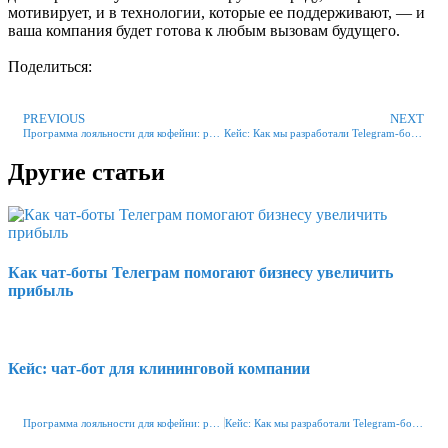
мотивирует, и в технологии, которые ее поддерживают, — и
ваша компания будет готова к любым вызовам будущего.
Поделиться:
PREVIOUS
NEXT
Программа лояльности для кофейни: решение через Telegram-бота
Кейс: Как мы разработали Telegram-бота для кофейни , который увеличил продажи на 35% и ликвидировал утренние очереди
Другие статьи
Как чат-боты Телеграм помогают бизнесу увеличить
прибыль
Кейс: чат-бот для клининговой компании
Программа лояльности для кофейни: решение через Telegram-бота
Кейс: Как мы разработали Telegram-бота для кофейни , который увеличил продажи на 35% и ликвидировал утренние очереди